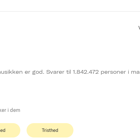
usikken er god. Svarer til 1.842.472 personer i ma
ker i dem
ed
Tristhed