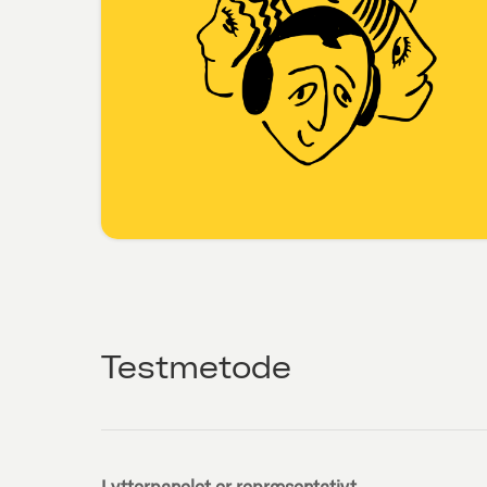
Testmetode
Lytterpanelet er repræsentativt