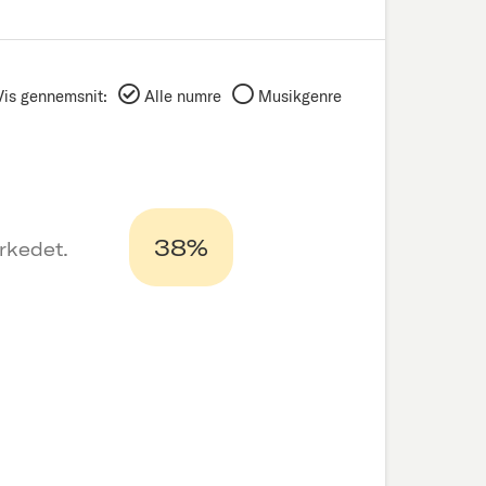
Vis gennemsnit:
Alle numre
Musikgenre
38%
rkedet.