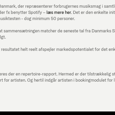
ni-Danmark, der repræsenterer forbrugernes musiksmag i samt
er fx benytter Spotify –
læs mere her
. Det er den enkelte in
musiktesten - dog minimum 50 personer.
at sammensætningen matcher de seneste tal fra Danmarks Stati
lgt.
 resultatet helt reelt afspejler markedspotentialet for det en
res der en repertoire-rapport. Hermed er der tilstrækkelig st
or artisten. Og hertil indgår artisten i bookingmodulet for 