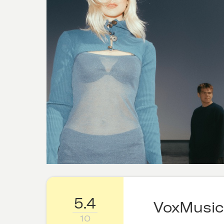
5.4
VoxMusic
10