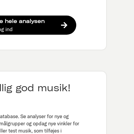
e hele analysen
og ind
lig god musik!
tabase. Se analyser for nye og
 målgrupper og opdag nye vinkler for
er test musik, som tilføjes i