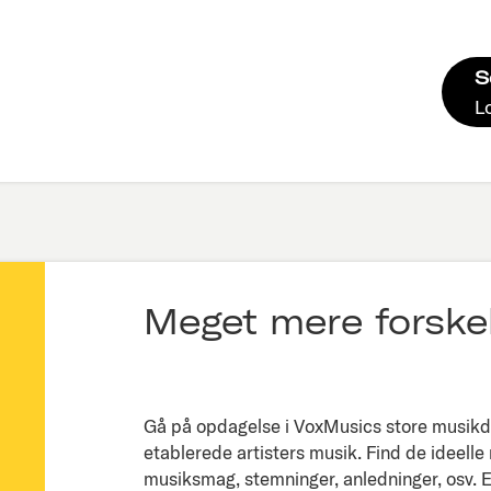
S
L
Meget mere forskel
Gå på opdagelse i VoxMusics store musikda
etablerede artisters musik. Find de ideelle
musiksmag, stemninger, anledninger, osv. Ell