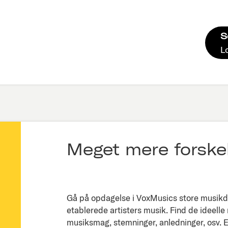
S
L
Meget mere forskel
Gå på opdagelse i VoxMusics store musikda
etablerede artisters musik. Find de ideelle
musiksmag, stemninger, anledninger, osv. Ell