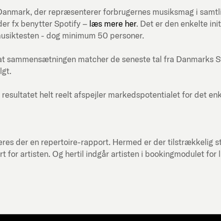
ni-Danmark, der repræsenterer forbrugernes musiksmag i samt
er fx benytter Spotify –
læs mere her
. Det er den enkelte in
musiktesten - dog minimum 50 personer.
at sammensætningen matcher de seneste tal fra Danmarks Stati
lgt.
 resultatet helt reelt afspejler markedspotentialet for det en
res der en repertoire-rapport. Hermed er der tilstrækkelig st
or artisten. Og hertil indgår artisten i bookingmodulet for 