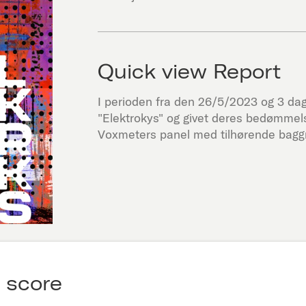
Quick view Report
I perioden fra den
26/5/2023
og 3 dage
"
Elektrokys
" og givet deres bedømmels
Voxmeters panel med tilhørende baggr
 score