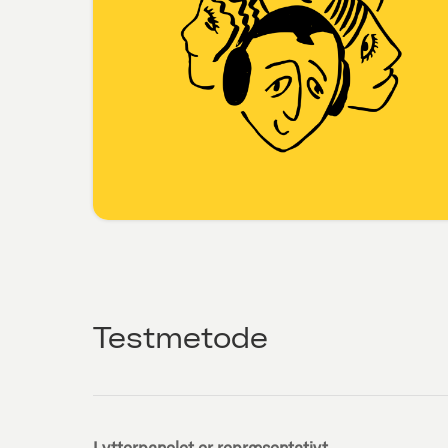
Testmetode
Lytterpanelet er repræsentativt