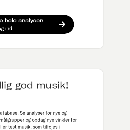
e hele analysen
og ind
lig god musik!
tabase. Se analyser for nye og
 målgrupper og opdag nye vinkler for
er test musik, som tilføjes i