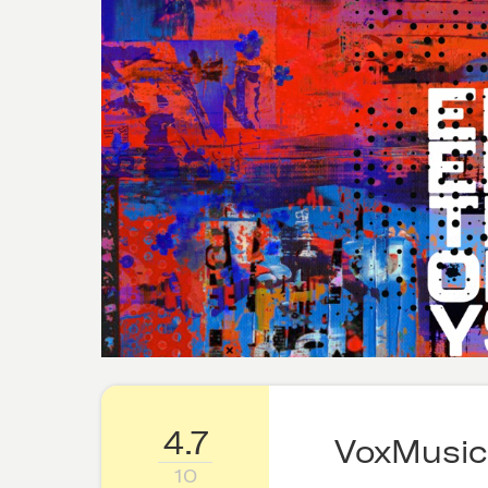
4.7
VoxMusic
10