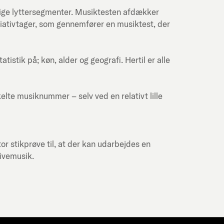
lige lyttersegmenter. Musiktesten afdækker
itiativtager, som gennemfører en musiktest, der
stik på; køn, alder og geografi. Hertil er alle
kelte musiknummer – selv ved en relativt lille
or stikprøve til, at der kan udarbejdes en
livemusik.