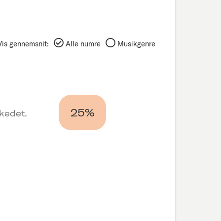
Vis gennemsnit:
Alle numre
Musikgenre
25%
rkedet.