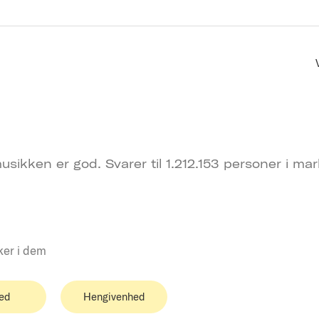
usikken er god. Svarer til 1.212.153 personer i ma
ker i dem
ed
Hengivenhed