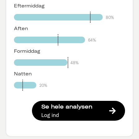
Eftermiddag
80%
Aften
64%
Formiddag
48%
Natten
20%
Se hele analysen
Log ind