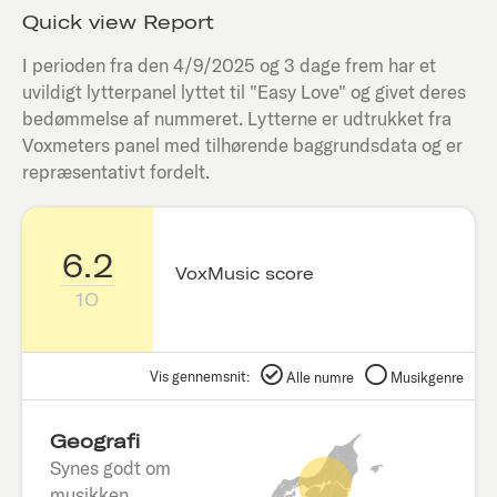
Quick view Report
I perioden fra den
4/9/2025
og 3 dage frem har et
uvildigt lytterpanel lyttet til "
Easy Love
" og givet deres
bedømmelse af nummeret. Lytterne er udtrukket fra
Voxmeters panel med tilhørende baggrundsdata og er
repræsentativt fordelt.
6.2
VoxMusic score
10
Vis gennemsnit:
Alle numre
Musikgenre
Geografi
Synes godt om
musikken