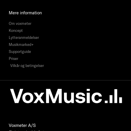
Mere information
Om voxmeter
Koncept
Lytteranmeldelser
Musikmarked+
Supportguide
Priser
Vilkår og betingelser
Voxmeter A/S