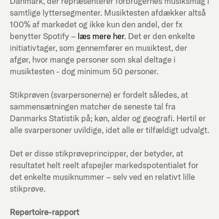
Danmark, der repræsenterer forbrugernes musiksmag i
samtlige lyttersegmenter. Musiktesten afdækker altså
100% af markedet og ikke kun den andel, der fx
benytter Spotify –
læs mere her
. Det er den enkelte
initiativtager, som gennemfører en musiktest, der
afgør, hvor mange personer som skal deltage i
musiktesten - dog minimum 50 personer.
Stikprøven (svarpersonerne) er fordelt således, at
sammensætningen matcher de seneste tal fra
Danmarks Statistik på; køn, alder og geografi. Hertil er
alle svarpersoner uvildige, idet alle er tilfældigt udvalgt.
Det er disse stikprøveprincipper, der betyder, at
resultatet helt reelt afspejler markedspotentialet for
det enkelte musiknummer – selv ved en relativt lille
stikprøve.
Repertoire-rapport