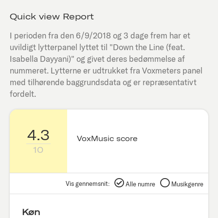
Quick view Report
I perioden fra den
6/9/2018
og 3 dage frem har et
uvildigt lytterpanel lyttet til "
Down the Line (feat.
Isabella Dayyani)
" og givet deres bedømmelse af
nummeret. Lytterne er udtrukket fra Voxmeters panel
med tilhørende baggrundsdata og er repræsentativt
fordelt.
4.3
VoxMusic score
10
Vis gennemsnit:
Alle numre
Musikgenre
Køn