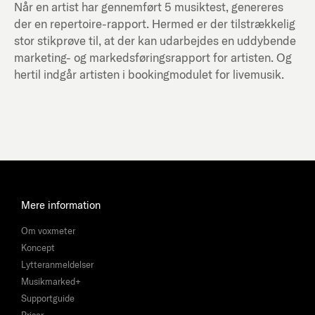
Når en artist har gennemført 5 musiktest, genereres
der en repertoire-rapport. Hermed er der tilstrækkelig
stor stikprøve til, at der kan udarbejdes en uddybende
marketing- og markedsføringsrapport for artisten. Og
hertil indgår artisten i bookingmodulet for livemusik.
Mere information
Om voxmeter
Koncept
Lytteranmeldelser
Musikmarked+
Supportguide