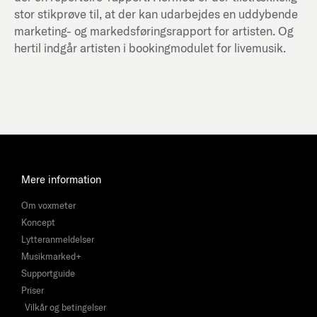
stor stikprøve til, at der kan udarbejdes en uddybende
marketing- og markedsføringsrapport for artisten. Og
hertil indgår artisten i bookingmodulet for livemusik.
Mere information
Om voxmeter
Koncept
Lytteranmeldelser
Musikmarked+
Supportguide
Priser
Vilkår og betingelser