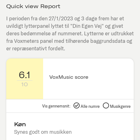
Quick view Report
I perioden fra den
27/1/2023
og 3 dage frem har et
uvildigt lytterpanel lyttet til "
Din Egen Vej
" og givet
deres bedømmelse af nummeret. Lytterne er udtrukket
fra Voxmeters panel med tilhørende baggrundsdata og
er repræsentativt fordelt.
6.1
VoxMusic score
10
Vis gennemsnit:
Alle numre
Musikgenre
Køn
Synes godt om musikken