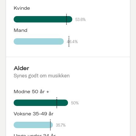
Kvinde
53.6%
Mand
46.4%
Alder
Synes godt om musikken
Modne 50 år +
50%
Voksne 35-49 år
35.7%
Unge under 34 år