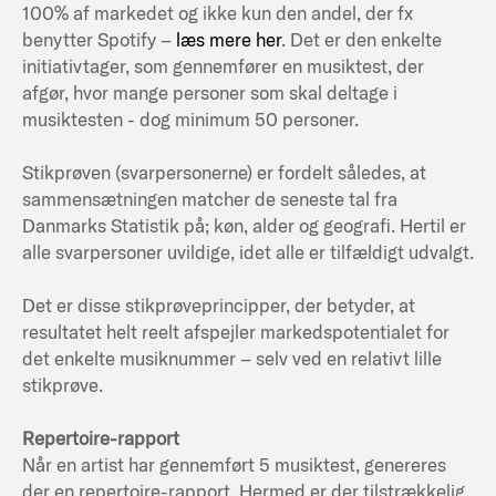
100% af markedet og ikke kun den andel, der fx
benytter Spotify –
læs mere her
. Det er den enkelte
initiativtager, som gennemfører en musiktest, der
afgør, hvor mange personer som skal deltage i
musiktesten - dog minimum 50 personer.
Stikprøven (svarpersonerne) er fordelt således, at
sammensætningen matcher de seneste tal fra
Danmarks Statistik på; køn, alder og geografi. Hertil er
alle svarpersoner uvildige, idet alle er tilfældigt udvalgt.
Det er disse stikprøveprincipper, der betyder, at
resultatet helt reelt afspejler markedspotentialet for
det enkelte musiknummer – selv ved en relativt lille
stikprøve.
Repertoire-rapport
Når en artist har gennemført 5 musiktest, genereres
der en repertoire-rapport. Hermed er der tilstrækkelig