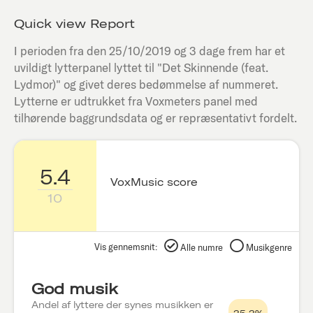
Quick view Report
I perioden fra den
25/10/2019
og 3 dage frem har et
uvildigt lytterpanel lyttet til "
Det Skinnende (feat.
Lydmor)
" og givet deres bedømmelse af nummeret.
Lytterne er udtrukket fra Voxmeters panel med
tilhørende baggrundsdata og er repræsentativt fordelt.
5.4
VoxMusic score
10
Vis gennemsnit:
Alle numre
Musikgenre
God musik
Andel af lyttere der synes musikken er