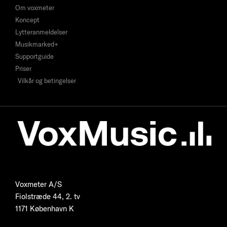
Om voxmeter
Koncept
Lytteranmeldelser
Musikmarked+
Supportguide
Priser
Vilkår og betingelser
Voxmeter A/S
Fiolstræde 44, 2. tv
1171 København K