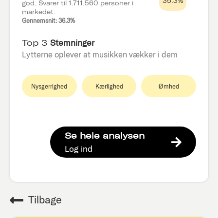
35.3%
god. Svarer til 1.711.560 personer i
markedet.
Gennemsnit: 36.3%
Top 3
Stemninger
Lytterne oplever at musikken vækker i dem
Nysgerrighed
Kærlighed
Ømhed
Se hele analysen
Log ind
Tilbage