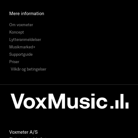
Mere information
Om voxmeter
Koncept
Lytteranmeldelser
Musikmarked+
Supportguide
Priser
Vilkår og betingelser
Voxmeter A/S