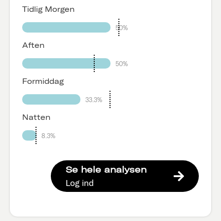
Tidlig Morgen
50%
Aften
50%
Formiddag
33.3%
Natten
8.3%
Se hele analysen
Log ind