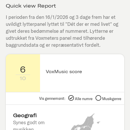
Quick view Report
I perioden fra den
16/1/2026
og 3 dage frem har et
uvildigt lytterpanel lyttet til "
Dét der er med livet
" og
givet deres bedømmelse af nummeret. Lytterne er
udtrukket fra Voxmeters panel med tilhørende
baggrundsdata og er repræsentativt fordelt.
6
VoxMusic score
10
Vis gennemsnit:
Alle numre
Musikgenre
Geografi
Synes godt om
musikken