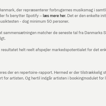
ni-Danmark, der repræsenterer forbrugernes musiksmag i samt
er fx benytter Spotify –
læs mere her
. Det er den enkelte in
musiktesten - dog minimum 50 personer.
at sammensætningen matcher de seneste tal fra Danmarks Stati
lgt.
 resultatet helt reelt afspejler markedspotentialet for det en
res der en repertoire-rapport. Hermed er der tilstrækkelig st
or artisten. Og hertil indgår artisten i bookingmodulet for 