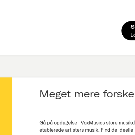
S
L
Meget mere forskel
Gå på opdagelse i VoxMusics store musikda
etablerede artisters musik. Find de ideelle