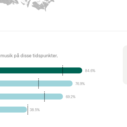
 musik på disse tidspunkter.
84.6%
76.9%
69.2%
38.5%