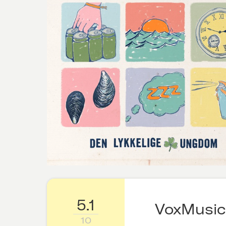
5.1
VoxMusic
10