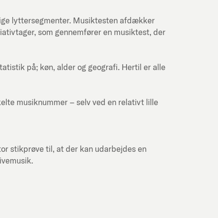
lige lyttersegmenter. Musiktesten afdækker
itiativtager, som gennemfører en musiktest, der
stik på; køn, alder og geografi. Hertil er alle
kelte musiknummer – selv ved en relativt lille
or stikprøve til, at der kan udarbejdes en
livemusik.