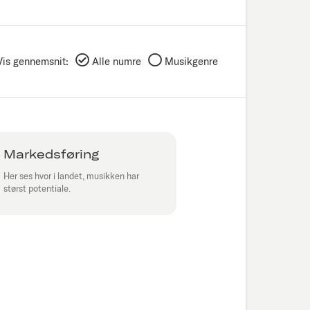
Vis gennemsnit:
Alle numre
Musikgenre
Markedsføring
Her ses hvor i landet, musikken har
størst potentiale.