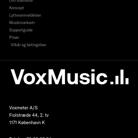
Om voxmeter
Koncept
Lytteranmeldelser
Musikmarked+
Supportguide
Priser
Vilkår og betingelser
Voxmeter A/S
Fiolstræde 44, 2. tv
1171 København K