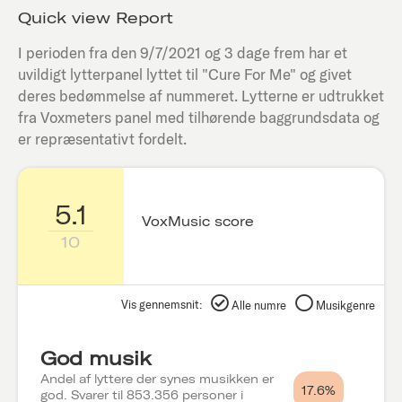
Quick view Report
I perioden fra den
9/7/2021
og 3 dage frem har et
uvildigt lytterpanel lyttet til "
Cure For Me
" og givet
deres bedømmelse af nummeret. Lytterne er udtrukket
fra Voxmeters panel med tilhørende baggrundsdata og
er repræsentativt fordelt.
5.1
VoxMusic score
10
Vis gennemsnit:
Alle numre
Musikgenre
God musik
Andel af lyttere der synes musikken er
17.6%
god. Svarer til 853.356 personer i