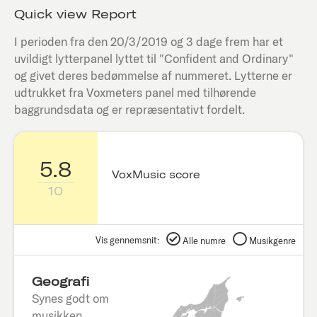
Quick view Report
I perioden fra den
20/3/2019
og 3 dage frem har et
uvildigt lytterpanel lyttet til "
Confident and Ordinary
"
og givet deres bedømmelse af nummeret. Lytterne er
udtrukket fra Voxmeters panel med tilhørende
baggrundsdata og er repræsentativt fordelt.
5.8
VoxMusic score
10
Vis gennemsnit:
Alle numre
Musikgenre
Geografi
Synes godt om
musikken