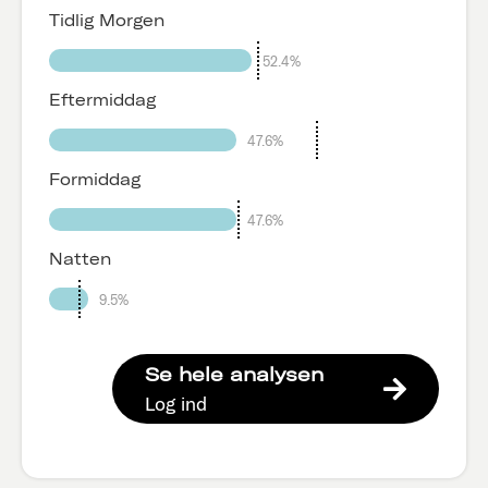
Tidlig Morgen
52.4%
Eftermiddag
47.6%
Formiddag
47.6%
Natten
9.5%
Se hele analysen
Log ind