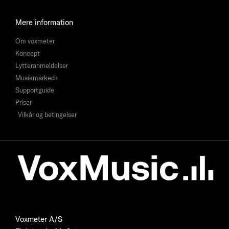
Mere information
Om voxmeter
Koncept
Lytteranmeldelser
Musikmarked+
Supportguide
Priser
Vilkår og betingelser
Voxmeter A/S