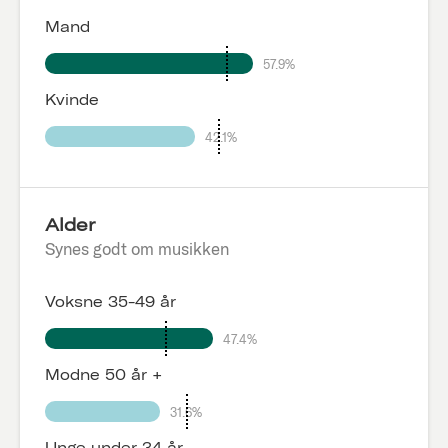
Mand
57.9%
Kvinde
42.1%
Alder
Synes godt om musikken
Voksne 35-49 år
47.4%
Modne 50 år +
31.6%
Unge under 34 år