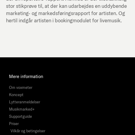
stor stikprøve til, at der kan udarbejdes en uddybende
marketing- og markedsføringsrapport for artisten. Og
hertil indgår artisten i bookingmodulet for livemusik.
Mere information
Om voxmeter
Koncept
Lytteranmeldelser
Musikmarked+
Supportguide
Priser
Vilkår og betingelser