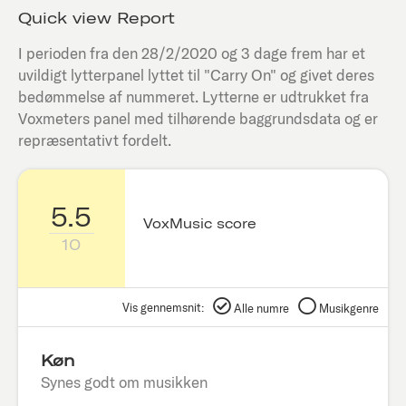
Quick view Report
I perioden fra den
28/2/2020
og 3 dage frem har et
uvildigt lytterpanel lyttet til "
Carry On
" og givet deres
bedømmelse af nummeret. Lytterne er udtrukket fra
Voxmeters panel med tilhørende baggrundsdata og er
repræsentativt fordelt.
5.5
VoxMusic score
10
Vis gennemsnit:
Alle numre
Musikgenre
Køn
Synes godt om musikken