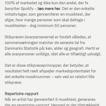
100% af markedet og ikke kun den andel, der fx
benytter Spotify –
læs mere her
. Det er den enkelte
initiativtager, som gennemfører en musiktest, der
afgør, hvor mange personer som skal deltage i
musiktesten - dog minimum 50 personer.
Stikprøven (svarpersonerne) er fordelt således, at
sammensætningen matcher de seneste tal fra
Danmarks Statistik på; køn, alder og geografi. Hertil er
alle svarpersoner uvildige, idet alle er tilfældigt udvalgt.
Det er disse stikprøveprincipper, der betyder, at
resultatet helt reelt afspejler markedspotentialet for
det enkelte musiknummer – selv ved en relativt lille
stikprøve.
Repertoire-rapport
Når en artist har gennemført 5 musiktest, genereres
der en repertoire-rapport. Hermed er der tilstrækkelig