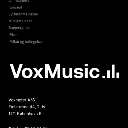
Om voxmeter
Koncept
Lytteranmeldelser
Musikmarked+
Supportguide
Priser
Vilkår og betingelser
Voxmeter A/S
Fiolstræde 44, 2. tv
1171 København K