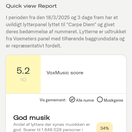
Quick view Report
I perioden fra den
18/3/2025
og 3 dage frem har et
uvildigt lytterpanel lyttet til "
Carpe Diem
" og givet
deres bedømmelse af nummeret. Lytterne er udtrukket
fra Voxmeters panel med tilhørende baggrundsdata og
er repræsentativt fordelt.
5.2
VoxMusic score
10
Vis gennemsnit:
Alle numre
Musikgenre
God musik
Andel af lyttere der synes musikken er
34%
god. Svarer til 1.648.528 personer i