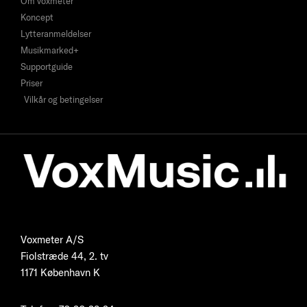
Om voxmeter
Koncept
Lytteranmeldelser
Musikmarked+
Supportguide
Priser
Vilkår og betingelser
Voxmeter A/S
Fiolstræde 44, 2. tv
1171 København K