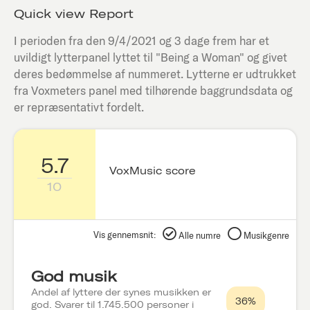
Quick view Report
I perioden fra den
9/4/2021
og 3 dage frem har et
uvildigt lytterpanel lyttet til "
Being a Woman
" og givet
deres bedømmelse af nummeret. Lytterne er udtrukket
fra Voxmeters panel med tilhørende baggrundsdata og
er repræsentativt fordelt.
5.7
VoxMusic score
10
Vis gennemsnit:
Alle numre
Musikgenre
God musik
Andel af lyttere der synes musikken er
36%
god. Svarer til 1.745.500 personer i