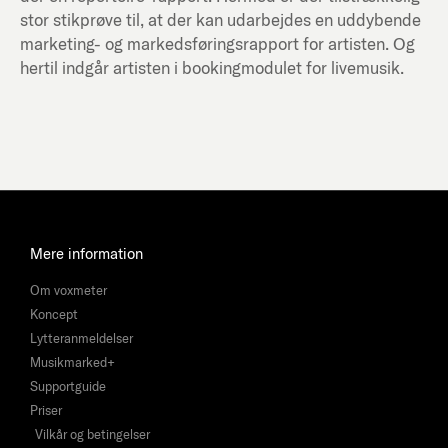
stor stikprøve til, at der kan udarbejdes en uddybende
marketing- og markedsføringsrapport for artisten. Og
hertil indgår artisten i bookingmodulet for livemusik.
Mere information
Om voxmeter
Koncept
Lytteranmeldelser
Musikmarked+
Supportguide
Priser
Vilkår og betingelser