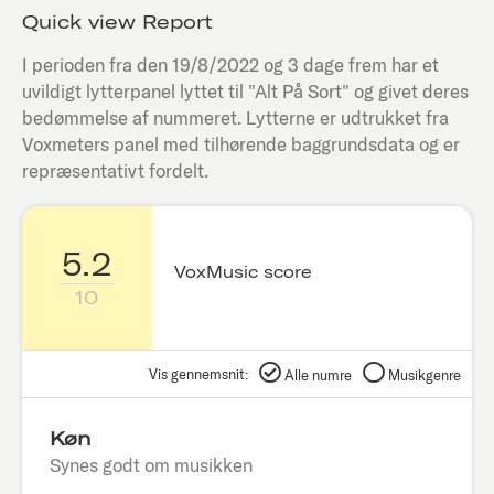
Quick view Report
I perioden fra den
19/8/2022
og 3 dage frem har et
uvildigt lytterpanel lyttet til "
Alt På Sort
" og givet deres
bedømmelse af nummeret. Lytterne er udtrukket fra
Voxmeters panel med tilhørende baggrundsdata og er
repræsentativt fordelt.
5.2
VoxMusic score
10
Vis gennemsnit:
Alle numre
Musikgenre
Køn
Synes godt om musikken