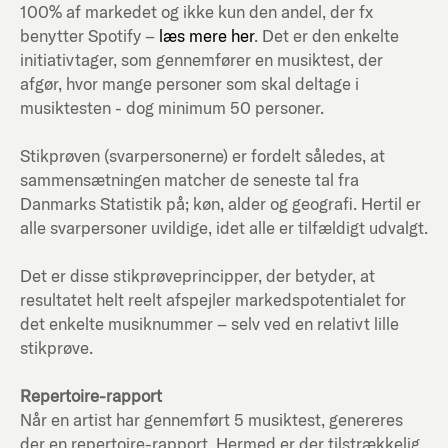
100% af markedet og ikke kun den andel, der fx
benytter Spotify –
læs mere her
. Det er den enkelte
initiativtager, som gennemfører en musiktest, der
afgør, hvor mange personer som skal deltage i
musiktesten - dog minimum 50 personer.
Stikprøven (svarpersonerne) er fordelt således, at
sammensætningen matcher de seneste tal fra
Danmarks Statistik på; køn, alder og geografi. Hertil er
alle svarpersoner uvildige, idet alle er tilfældigt udvalgt.
Det er disse stikprøveprincipper, der betyder, at
resultatet helt reelt afspejler markedspotentialet for
det enkelte musiknummer – selv ved en relativt lille
stikprøve.
Repertoire-rapport
Når en artist har gennemført 5 musiktest, genereres
der en repertoire-rapport. Hermed er der tilstrækkelig