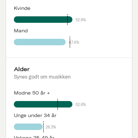
Kvinde
52.6%
Mand
47.4%
Alder
Synes godt om musikken
Modne 50 år +
52.6%
Unge under 34 år
26.3%
Voksne 35-49 år