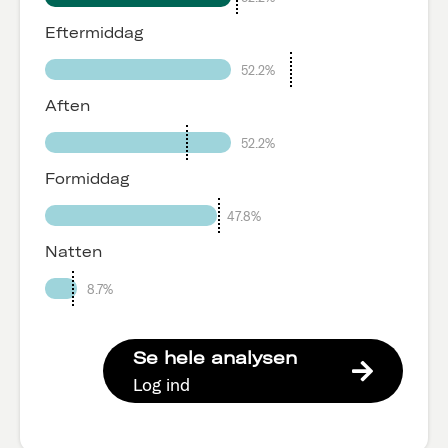
Eftermiddag
52.2%
Aften
52.2%
Formiddag
47.8%
Natten
8.7%
Se hele analysen
Log ind