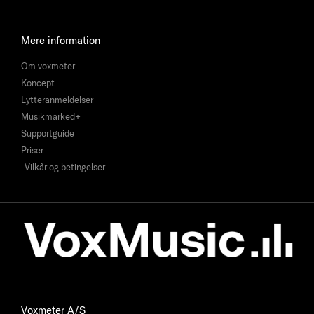
Mere information
Om voxmeter
Koncept
Lytteranmeldelser
Musikmarked+
Supportguide
Priser
Vilkår og betingelser
Voxmeter A/S